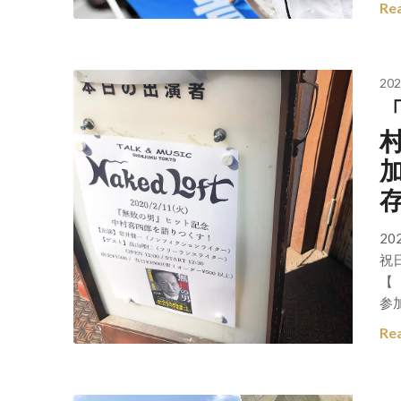
Re
202
2
祝
【
参
Re