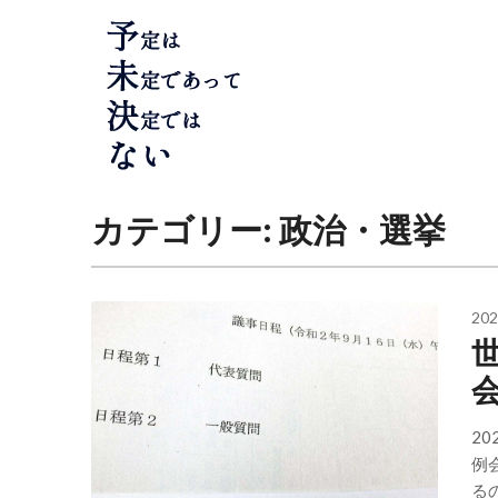
Skip
to
content
カテゴリー:
政治・選挙
202
2
例
る