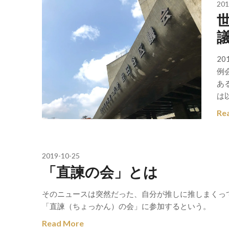
201
2
例
あ
は
Re
2019-10-25
「直諫の会」とは
そのニュースは突然だった、自分が推しに推しまくっ
「直諫（ちょっかん）の会」に参加するという。
Read More