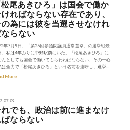
「松尾あきひろ」は国会で働か
なければならない存在であり、
その為には彼を当選させなけれ
ばならない
022年7月9日、『第26回参議院議員通常選挙』の選挙戦最
日、私は4年ぶりに中野駅前にいた。「松尾あきひろ」に
なんとしても国会で働いてもらわねばならない、その一心
私は全力で「松尾あきひろ」という名前を連呼し、選挙…
ad More
2-07-09
それでも、政治は前に進まなけ
ればならない