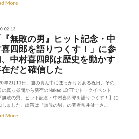
ad More
0-02-13
「『無敗の男』ヒット記念・中
村喜四郎を語りつくす！」に参
加、中村喜四郎は歴史を動かす
存在だと確信した
020年2月11日、週の真ん中にぽっかりとある祝日、その
日の真っ昼間から新宿のNaked LOFTでトークイベント
『無敗の男』ヒット記念・中村喜四郎を語りつくす！】に
加しました。出演は『無敗の男』の著者常井健一さ…
ad More