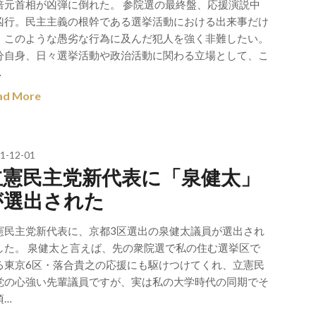
倍元首相が凶弾に倒れた。 参院選の最終盤、応援演説中
凶行。民主主義の根幹である選挙活動における出来事だけ
、このような愚劣な行為に及んだ犯人を強く非難したい。
分自身、日々選挙活動や政治活動に関わる立場として、こ
…
ad More
1-12-01
立憲民主党新代表に「泉健太」
が選出された
憲民主党新代表に、京都3区選出の泉健太議員が選出され
した。 泉健太と言えば、先の衆院選で私の住む選挙区で
る東京6区・落合貴之の応援にも駆けつけてくれ、立憲民
党の心強い先輩議員ですが、実は私の大学時代の同期でそ
頃…