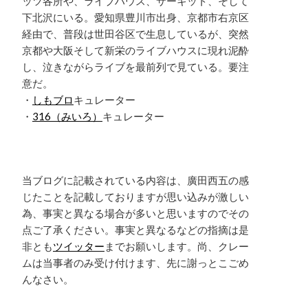
ッツ各所や、ライブハウス、サーキット、そして
下北沢にいる。愛知県豊川市出身、京都市右京区
経由で、普段は世田谷区で生息しているが、突然
京都や大阪そして新栄のライブハウスに現れ泥酔
し、泣きながらライブを最前列で見ている。要注
意だ。
・
しもブロ
キュレーター
・
316（みいろ）
キュレーター
当ブログに記載されている内容は、廣田西五の感
じたことを記載しておりますが思い込みが激しい
為、事実と異なる場合が多いと思いますのでその
点ご了承ください。事実と異なるなどの指摘は是
非とも
ツイッター
までお願いします。尚、クレー
ムは当事者のみ受け付けます、先に謝っとこごめ
んなさい。