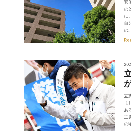
安
の
に
自
の
Re
202
立
ま
あ
主
の