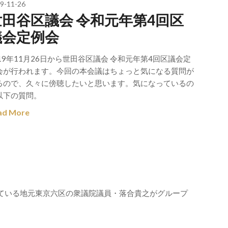
9-11-26
世田谷区議会 令和元年第4回区
議会定例会
019年11月26日から世田谷区議会 令和元年第4回区議会定
会が行われます。今回の本会議はちょっと気になる質問が
るので、久々に傍聴したいと思います。気になっているの
以下の質問。
ad More
ている地元東京六区の衆議院議員・落合貴之がグループ