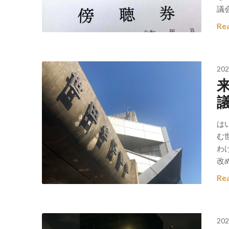
議
Re
202
は
む
わ
改
Re
202