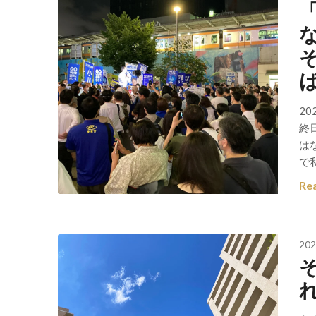
2
終
は
で
Re
202