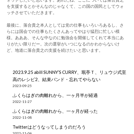
を支援するとかそんなのじゃなくて、この国の国民としてウォ
ッチさせていただきます。
最後に、落合貴之本人としては党の仕事もいろいろあるし、さ
らには国会での仕事もたくさんあってやはり猛烈に忙しい模
様。あああ、そんな中なのに勉強会を開催してくれて本当にあ
りがたい限りだー。次の選挙がいつになるのかわからないけ
ど、地道に落合貴之の支援を続けたいと思います。
2023.9.25 abill SUNNY’S CURRY、珉亭Ｔ、リュウジ式至
高のレシピ2、結束バンド・忘れてやらない
2023-09-25
ふくらはぎの肉離れから、一ヶ月半が経過
2022-11-27
ふくらはぎの肉離れから、一ヶ月が経った
2022-11-08
Twitterはどうなってしまうのだろう
2022-11-06