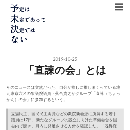
Skip
to
content
2019-10-25
「直諫の会」とは
そのニュースは突然だった、自分が推しに推しまくっている地
元東京六区の衆議院議員・落合貴之がグループ「直諫（ちょっ
かん）の会」に参加するという。
立憲民主、国民民主両党などの衆院新会派に所属する若手
議員は17日、新たなグループの設立に向けた準備会合を国
会内で開き、月内に発足させる方針を確認した。「既得権