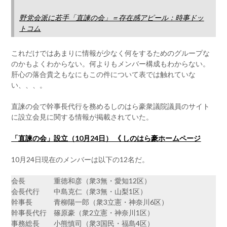
野党会派に若手「直諫の会」＝存在感アピール：時事ドッ
トコム
これだけではあまりに情報が少なく何をするためのグループな
のかもよくわからない。何よりもメンバー構成もわからない。
肝心の落合貴之もなにもこの件について表では触れていな
い、、、。
直諫の会で幹事長代行を務めるしのはら豪衆議院議員のサイト
に設立会見に関する情報が掲載されていた。
「直諫の会」設立（10月24日） 《 しのはら豪ホームページ
10月24日現在のメンバーは以下の12名だ。
会長 重徳和彦（衆3無・愛知12区）
会長代行 中島克仁（衆3無・山梨1区）
幹事長 青柳陽一郎（衆3立憲・神奈川6区）
幹事長代行 篠原豪（衆2立憲・神奈川1区）
事務総長 小熊慎司（衆3国民・福島4区）