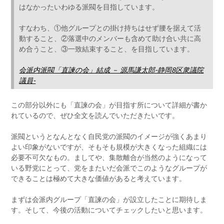
はなかったいわゆる派閥を目指しています。
すなわち、①他グループとの掛け持ちはせず腰を据えて活
動すること、②落選中のメンバーも含めて助け合い共に高
め合うこと、③一致結束すること、を目指しています。
会派内派閥「直諫の会」結成 － 源馬謙太郎-静岡8区衆議院
議員-
この部分以外にも「直諫の会」が目指す所について詳細が書か
れているので、ぜひ全文を読んでいただきたいです。
派閥というとなんとなく自民党の派閥のイメージが強くあまり
よい印象がないですが、そもそも規模が大きくなった組織には
必要不可欠なもの。ましてや、集散離合が当然のようになって
いる野党にとって、党をまたいだ会派でこのようなグループが
できることは極めて大きな価値があると考えています。
まずは会派内グループ「直諫の会」が設立したことに期待しま
す。そして、今後の活動についてチェックしたいと思います。