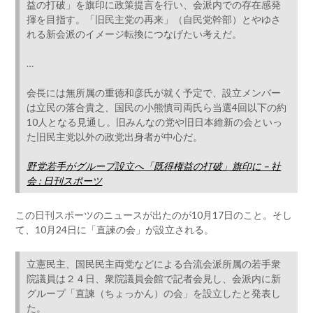
益の打破」を旗印に政策提言を行い、会派内での存在感発
揮を目指す。「旧民主党の再来」（自民党幹部）とやゆさ
れる新会派のイメージ転換につなげたい考えだ。
…
会長には無所属の重徳和彦氏が就く予定で、設立メンバー
は立民の落合貴之、国民の小熊慎司両氏ら当選4回以下の約
10人となる見通し。旧みんなの党や旧日本維新の会といっ
た旧民主党以外の政党出身者が中心だ。
野党若手がグループ設立へ「既得権益の打破」旗印に – 社
会 : 日刊スポーツ
この日刊スポーツのニュースが出たのが10月17日のこと。そし
て、10月24日に「直諫の会」が設立される。
立憲民主、国民民主両党などによる合流会派所属の若手衆
院議員は２４日、衆院議員会館で記者会見し、会派内に新
グループ「直諫（ちょっかん）の会」を設立したと発表し
た。