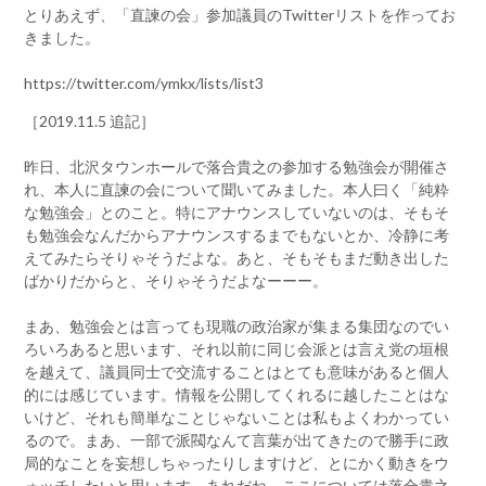
とりあえず、「直諫の会」参加議員のTwitterリストを作ってお
きました。
https://twitter.com/ymkx/lists/list3
［2019.11.5 追記］
昨日、北沢タウンホールで落合貴之の参加する勉強会が開催さ
れ、本人に直諫の会について聞いてみました。本人曰く「純粋
な勉強会」とのこと。特にアナウンスしていないのは、そもそ
も勉強会なんだからアナウンスするまでもないとか、冷静に考
えてみたらそりゃそうだよな。あと、そもそもまだ動き出した
ばかりだからと、そりゃそうだよなーーー。
まあ、勉強会とは言っても現職の政治家が集まる集団なのでい
ろいろあると思います、それ以前に同じ会派とは言え党の垣根
を越えて、議員同士で交流することはとても意味があると個人
的には感じています。情報を公開してくれるに越したことはな
いけど、それも簡単なことじゃないことは私もよくわかってい
るので。まあ、一部で派閥なんて言葉が出てきたので勝手に政
局的なことを妄想しちゃったりしますけど、とにかく動きをウ
ォッチしたいと思います。あれだね、ここについては落合貴之