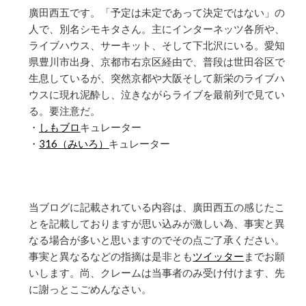
廣田西五です。「予定は未定であって決定ではない」の
人で、別名シモキタさん。主にインターネッツ各所や、
ライブハウス、サーキット、そして下北沢にいる。愛知
県豊川市出身、京都市右京区経由で、普段は世田谷区で
生息しているが、突然京都や大阪そして新栄のライブハ
ウスに現れ泥酔し、泣きながらライブを最前列で見てい
る。要注意だ。
・
しもブロ
キュレーター
・
316（みいろ）
キュレーター
当ブログに記載されている内容は、廣田西五の感じたこ
とを記載しておりますが思い込みが激しい為、事実と異
なる場合が多いと思いますのでその点ご了承ください。
事実と異なるなどの指摘は是非とも
ツイッター
までお願
いします。尚、クレームは当事者のみ受け付けます、先
に謝っとこごめんなさい。