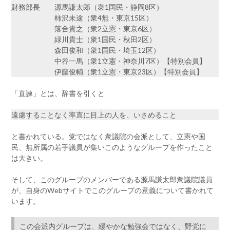
財務部長 源馬謙太郎（衆1国民・静岡8区）
柿沢未途（衆4無・東京15区）
落合貴之（衆2立憲・東京6区）
緑川貴士（衆1国民・秋田2区）
森田俊和（衆1国民・埼玉12区）
中谷一馬（衆1立憲・神奈川7区）【特別会員】
伊藤俊輔（衆1立憲・東京23区）【特別会員】
「直諫」とは、辞書を引くと
遠慮することなく率直に目上の人を、いさめること
と書かれている。党ではなく衆議院の会派として、立憲や国
民、無所属の若手議員が集いこのようなグループを作ったこと
は大きい。
そして、このグループのメンバーである源馬謙太郎衆議院議員
が、自身のWebサイトでこのグループの意義について書かれて
います。
この会派内グループは、緩やかな勉強会ではなく、野党に