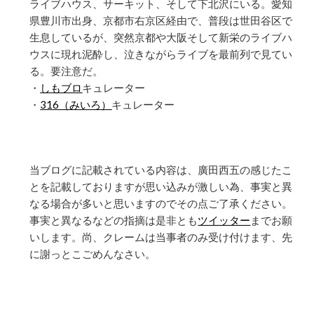
ライブハウス、サーキット、そして下北沢にいる。愛知
県豊川市出身、京都市右京区経由で、普段は世田谷区で
生息しているが、突然京都や大阪そして新栄のライブハ
ウスに現れ泥酔し、泣きながらライブを最前列で見てい
る。要注意だ。
・
しもブロ
キュレーター
・
316（みいろ）
キュレーター
当ブログに記載されている内容は、廣田西五の感じたこ
とを記載しておりますが思い込みが激しい為、事実と異
なる場合が多いと思いますのでその点ご了承ください。
事実と異なるなどの指摘は是非とも
ツイッター
までお願
いします。尚、クレームは当事者のみ受け付けます、先
に謝っとこごめんなさい。