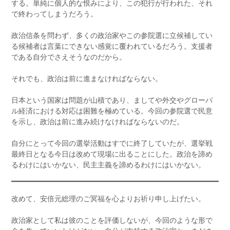
する。単純に個人的な恨みにより、この犯行が行われた、それ
で終わってしまうだろう。
政治信条を問わず、多くの政治家やこの参院選に立候補してい
る候補者は言葉にできない感覚に覆われているだろう。支援者
である自分でさえそうなのだから。
それでも、政治は前に進まなければならない。
日本という国家は問題が山積であり、ましてや外交やグローバ
ル経済における対応は困難を極めている。今回の参院選で民意
を示し、政治は前に進み続けなければならないのだ。
自分にとって今回の選挙活動はすでに終了していたが、選挙戦
最終日となる今日は改めて現場に出ることにした。政治を諦め
るわけにはいかない、民主主義を諦めるわけにはいかない。
改めて、安倍元総理のご冥福を心よりお祈り申し上げたい。
政治家として私は彼のことを評価しないが、今回のような形で