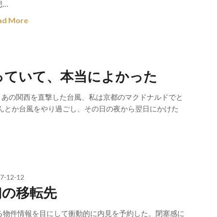
思…
ad More
っていて、本当によかった
た。あの関西を直撃した台風、私は京都のマクドナルドでと
んとか台風をやり過ごし、その日の夜から翌日にかけた
7-12-12
幻の移転先
る物件情報を目にして衝動的に内見を予約した。閉塞感に