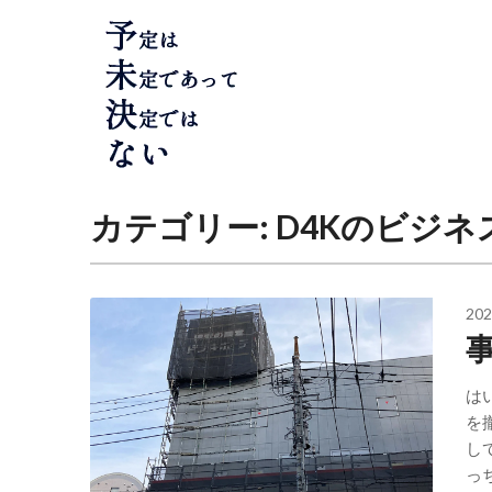
Skip
to
content
カテゴリー:
D4Kのビジネ
202
は
を
し
っ