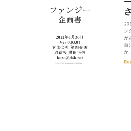
2
ン
が
自
か
Re