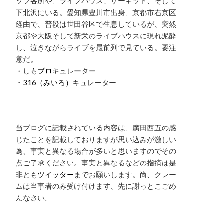
ッツ各所や、ライブハウス、サーキット、そして
下北沢にいる。愛知県豊川市出身、京都市右京区
経由で、普段は世田谷区で生息しているが、突然
京都や大阪そして新栄のライブハウスに現れ泥酔
し、泣きながらライブを最前列で見ている。要注
意だ。
・
しもブロ
キュレーター
・
316（みいろ）
キュレーター
当ブログに記載されている内容は、廣田西五の感
じたことを記載しておりますが思い込みが激しい
為、事実と異なる場合が多いと思いますのでその
点ご了承ください。事実と異なるなどの指摘は是
非とも
ツイッター
までお願いします。尚、クレー
ムは当事者のみ受け付けます、先に謝っとこごめ
んなさい。