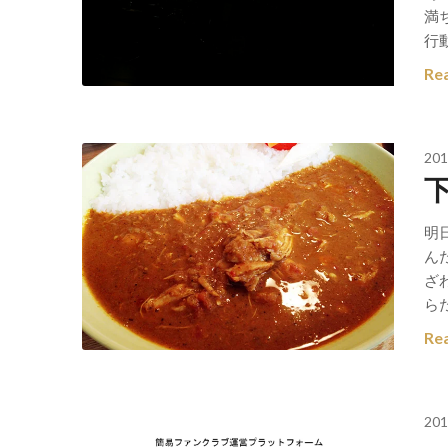
満
行
Re
201
明
ん
ざ
ら
Re
201