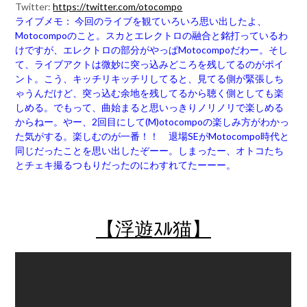
Twitter:
https://twitter.com/otocompo
ライブメモ： 今回のライブを観ていろいろ思い出したよ、
Motocompoのこと。スカとエレクトロの融合と銘打っているわ
けですが、エレクトロの部分がやっぱMotocompoだわー。そし
て、ライブアクトは微妙に突っ込みどころを残してるのがポイ
ント。こう、キッチリキッチリしてると、見てる側が緊張しち
ゃうんだけど、突っ込む余地を残してるから聴く側としても楽
しめる。でもって、曲始まると思いっきりノリノリで楽しめる
からねー。やー、2回目にして(M)otocompoの楽しみ方がわかっ
た気がする。楽しむのが一番！！ 退場SEがMotocompo時代と
同じだったことを思い出したぞーー。しまったー、オトコたち
とチェキ撮るつもりだったのにわすれてたーーー。
【浮遊ｽﾙ猫】