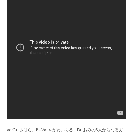
Vo.Gt. さはら、Ba.Vo. やがわいちる、Dr. おみの3人からなるガ