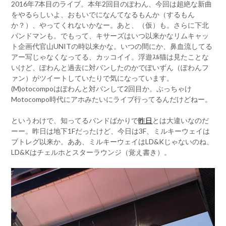
2016年7本目のライブ。本年2回目のぽわん、今回は超絶な新曲
をやるらしいよ、おもいでになんてなるもんか（するもん
か？）、やってくれないかなー。あと、（仮）も。さらに下北
バンドマンも。でもって、キサーズはいつ以来かなリムキャッ
ト企画代官山UNITの時以来かな。いつの間にか、鼻血流してる
アー写じゃなくなってる、カッコイイ。浮遊ｽﾙ猫は見たことな
いけど、ぽわんと過去に対バンしたのかでぽいずん（ぽわんフ
ァン）がツイートしていたりで気になっています。
(M)otocompoはぽわんと対バンして2回目か。ぶっちゃけ
Motocompo時代にアホみたいにライブ行ってるんだけどねー。
というわけで、知ってるバンドばかりで
昨日
とは大違いなのだ
ーー。昨日は地下1Fだったけど、今日は3F、ミルキーウェイは
ブトレグ以来か。ああ、ミルキーウェイはLD&Kじゃないのね、
LD&Kはチェルホとスターラウンジ（覚え書き）。