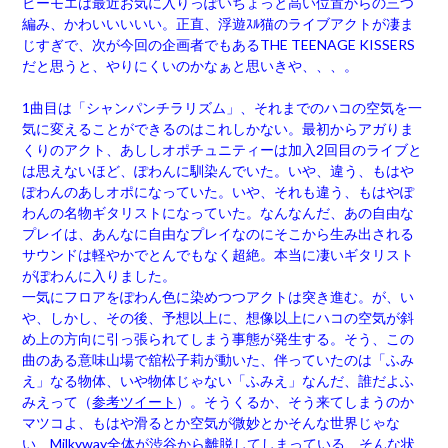
ビーモエは最近お気に入りっぽいちょっと高い位置からの三つ
編み、かわいいいいい。正直、浮遊ｽﾙ猫のライブアクトが凄ま
じすぎで、次が今回の企画者でもあるTHE TEENAGE KISSERS
だと思うと、やりにくいのかなぁと思いきや、、、。
1曲目は「シャンパンチラリズム」、それまでのハコの空気を一
気に変えることができるのはこれしかない。最初からアガりま
くりのアクト、あししオポチュニティーは加入2回目のライブと
は思えないほど、ぽわんに馴染んでいた。いや、違う、もはや
ぽわんのあしオポになっていた。いや、それも違う、もはやぽ
わんの名物ギタリストになっていた。なんなんだ、あの自由な
プレイは、あんなに自由なプレイなのにそこから生み出される
サウンドは軽やかでとんでもなく超絶。本当に凄いギタリスト
がぽわんに入りました。
一気にフロアをぽわん色に染めつつアクトは突き進む。が、い
や、しかし、その後、予想以上に、想像以上にハコの空気が斜
め上の方向に引っ張られてしまう事態が発生する。そう、この
曲のある意味山場で舘松子莉が動いた、伴っていたのは「ふみ
え」なる物体、いや物体じゃない「ふみえ」なんだ、誰だよふ
みえって（
参考ツイート
）。そうくるか、そう来てしまうのか
マツコよ、もはや滑るとか空気が微妙とかそんな世界じゃな
い、Milkyway全体が渋谷から離脱してしまっている、そんな状