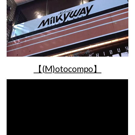
【(M)otocompo】