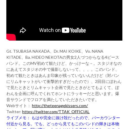
Gt. TSUBASA NAKADA、Dr. MAI KOIKE、Vo. NANA
KITADE、Ba. HIDEO NEKOTAの男女2人づつからなる4ピース
バンド。このMV初めて観たけど、かっけーな－。スタジオなの
にあえてスタジオの中で撮影しないって、、、。このバンド、
初めて観たときはあんま印象が残っていないんだけど（対バン
にリムキャットがいて衝撃的すぎだったので）、2回目にぽわん
で見たときとリムキャット企画で見たときがとてもよくて、ぽ
わんを企画に呼んでくれてホントにラッキーだと思います。爆
音サウンドでフロアを満たしていただきたいです。
Webサイト：
http://theteenagekissers.com/
Twitter:
https://twitter.com/TTAK_OFFICIAL
ライブメモ： もはや完全に抜け殻だったので、バーカウンター
付近から見る。でも、どっから見てもこのバンドの輝きは本物