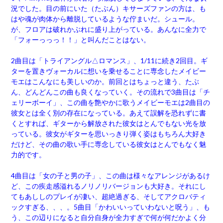
況でした。目の前にいた（たぶん）キサーズファンの方は、も
はや魂が肉体から離脱しているような佇まいだ。シュール。
が、フロアは破れかぶれに盛り上がっている。あんなに全力で
「フォーっっっ！！」と叫んだことはない。
2曲目は「トライアングル△ロマンス」、1/11に続き2回目。ギ
ターを置きヴォーカルに想いを乗せることに専念したメイビー
モエはこんなにも美しいのか。前回とはちょっと違う、たぶ
ん、どんどんこの曲も良くなっていく。その流れで3曲目は「チ
ェリーボーイ」、この曲を艶やかに歌うメイビーモエは2曲目の
彼女とは全く別の存在になっている。あえて誤解を恐れずに書
くとすれば、ギターから解放された彼女はとんでもない光を放
っている。彼女がギターを思いっきり弾く姿はもちろん大好き
だけど、その曲の歌い手に専念している彼女はとんでもなく魅
力的です。
4曲目は「女の子と男の子」、この曲は様々なアレンジがあるけ
ど、この疾走感溢れるノリノリバージョンも大好き。それにし
てもあししのプレイが凄い、超絶過ぎる、そしてアクロバティ
ックすぎる、、、。5曲目「かわいいっていわないと呪う」、も
う、この辺りになると自分自身が全力すぎで何が何だかよく分