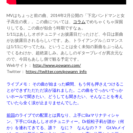
MVはちょっと前の曲、2014年2月公開の「下北バンドマンと女
子高生の夜」。この曲については、
コラム
でめちゃくちゃ深掘
りしてる。この曲が似合う時期ですなぁ。
1/11はあししオポチュニティお披露目だったけど、今日は新曲
がお披露目されるらしいです。あ、トライアングル△ロマンス
は1/11にやってたね。ということは全く未知の新曲をぶっ込ん
でくるわけか、超絶楽しみ。あししのギタープレイが異次元な
ので、今回もあしし側で観る予定です。
Webサイト：
http://www.powann.com/
Twitter：
https://twitter.com/powann_info
ライブメモ： その曲が始まった瞬間、もう何も押さえつけるこ
とができずただただ涙が溢れました。この曲をでっかいでっか
いホールで聞きたい、どうしても聞きたい、そんなことを考え
ていたら全く涙が止まりませんでした。
前回
のライブでの配置とは異なり、上手にBaマリナティシャ
ン、下手にGtあししオポチュニティー。Dr舘松子莉が誰か（何
か）を連れてきてる、誰？ なに？ なんなの？？ Gt.Voメイ