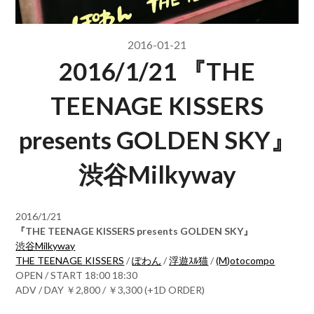
2016-01-21
2016/1/21 『THE
TEENAGE KISSERS
presents GOLDEN SKY』
渋谷Milkyway
2016/1/21
『THE TEENAGE KISSERS presents GOLDEN SKY』
渋谷Milkyway
THE TEENAGE KISSERS
/
ぽわん
/
浮遊ｽﾙ猫
/
(M)otocompo
OPEN / START 18:00 18:30
ADV / DAY ￥2,800 / ￥3,300 (+1D ORDER)