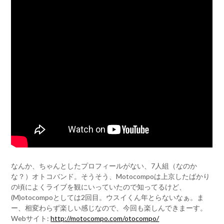
なんか、ちゃんとしたプロフィールがない、7人組（なのか
な？）オトコバンド。そうそう、Motocompoは上京したばかり
の頃によくライブを観にいっていたので知ってるけど、
(M)otocompoとしては2回目。ウスイくん年とらないなぁ。ま
ー、相変わらず楽しい感じなので、今回も楽しんできまーす。
Webサイト:
http://motocompo.com/otocompo/