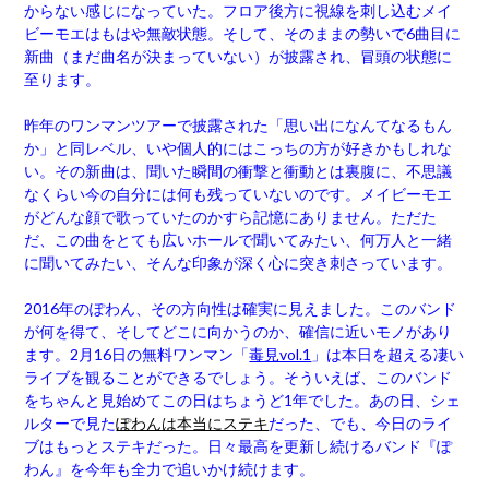
からない感じになっていた。フロア後方に視線を刺し込むメイ
ビーモエはもはや無敵状態。そして、そのままの勢いで6曲目に
新曲（まだ曲名が決まっていない）が披露され、冒頭の状態に
至ります。
昨年のワンマンツアーで披露された「思い出になんてなるもん
か」と同レベル、いや個人的にはこっちの方が好きかもしれな
い。その新曲は、聞いた瞬間の衝撃と衝動とは裏腹に、不思議
なくらい今の自分には何も残っていないのです。メイビーモエ
がどんな顔で歌っていたのかすら記憶にありません。ただた
だ、この曲をとても広いホールで聞いてみたい、何万人と一緒
に聞いてみたい、そんな印象が深く心に突き刺さっています。
2016年のぽわん、その方向性は確実に見えました。このバンド
が何を得て、そしてどこに向かうのか、確信に近いモノがあり
ます。2月16日の無料ワンマン「
毒見vol.1
」は本日を超える凄い
ライブを観ることができるでしょう。そういえば、このバンド
をちゃんと見始めてこの日はちょうど1年でした。あの日、シェ
ルターで見た
ぽわんは本当にステキ
だった、でも、今日のライ
ブはもっとステキだった。日々最高を更新し続けるバンド『ぽ
わん』を今年も全力で追いかけ続けます。