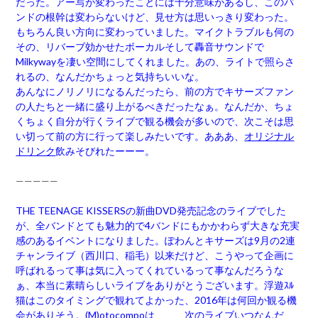
だった。アー写が変わったことには十分意味があるし、このバ
ンドの根幹は変わらないけど、見せ方は思いっきり変わった。
もちろん良い方向に変わっていました。マイクトラブルも何の
その、リバーブ効かせたボーカルそして轟音サウンドで
Milkywayを凄い空間にしてくれました。あの、ライトで照らさ
れるの、なんだかちょっと気持ちいいな。
あんなにノリノリになるんだったら、前の方でキサーズファン
の人たちと一緒に盛り上がるべきだったなぁ。なんだか、ちょ
くちょく自分が行くライブで観る機会が多いので、次こそは思
い切って前の方に行って楽しみたいです。あああ、
オリジナル
ドリンク
飲みそびれたーーー。
—————
THE TEENAGE KISSERSの新曲DVD発売記念のライブでした
が、全バンドとても魅力的で4バンドにもかかわらず大きな充実
感のあるイベントになりました。ぽわんとキサーズは9月の2連
チャンライブ（西川口、稲毛）以来だけど、こうやって企画に
呼ばれるって事は気に入ってくれているって事なんだろうな
ぁ、本当に素晴らしいライブをありがとうございます。浮遊ｽﾙ
猫はこのタイミングで観れてよかった、2016年は何回か観る機
会がありそう。(M)otocompoは、、、次のライブいつなんだ