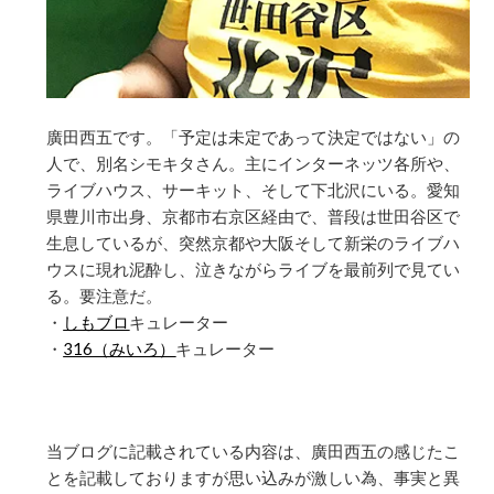
廣田西五です。「予定は未定であって決定ではない」の
人で、別名シモキタさん。主にインターネッツ各所や、
ライブハウス、サーキット、そして下北沢にいる。愛知
県豊川市出身、京都市右京区経由で、普段は世田谷区で
生息しているが、突然京都や大阪そして新栄のライブハ
ウスに現れ泥酔し、泣きながらライブを最前列で見てい
る。要注意だ。
・
しもブロ
キュレーター
・
316（みいろ）
キュレーター
当ブログに記載されている内容は、廣田西五の感じたこ
とを記載しておりますが思い込みが激しい為、事実と異