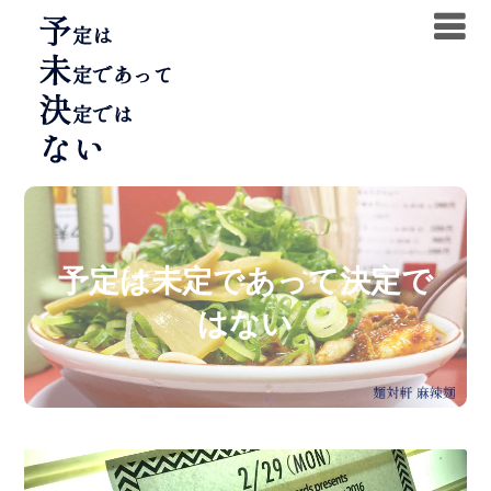
Skip
to
content
予定は未定であって決定で
はない