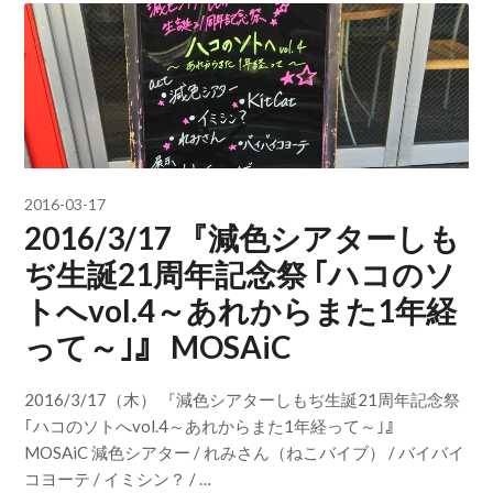
2016-03-17
2016/3/17 『減色シアターしも
ぢ生誕21周年記念祭 ｢ハコのソ
トへvol.4～あれからまた1年経
って～｣』 MOSAiC
2016/3/17（木） 『減色シアターしもぢ生誕21周年記念祭
｢ハコのソトへvol.4～あれからまた1年経って～｣』
MOSAiC 減色シアター / れみさん（ねこバイブ） / バイバイ
コヨーテ / イミシン？ / …