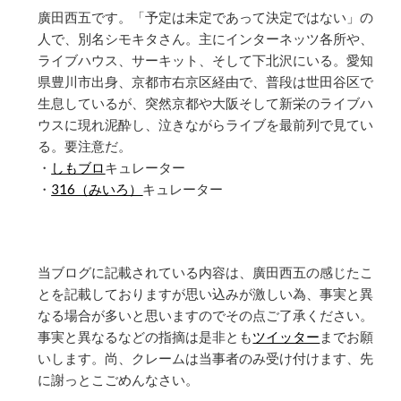
廣田西五です。「予定は未定であって決定ではない」の
人で、別名シモキタさん。主にインターネッツ各所や、
ライブハウス、サーキット、そして下北沢にいる。愛知
県豊川市出身、京都市右京区経由で、普段は世田谷区で
生息しているが、突然京都や大阪そして新栄のライブハ
ウスに現れ泥酔し、泣きながらライブを最前列で見てい
る。要注意だ。
・
しもブロ
キュレーター
・
316（みいろ）
キュレーター
当ブログに記載されている内容は、廣田西五の感じたこ
とを記載しておりますが思い込みが激しい為、事実と異
なる場合が多いと思いますのでその点ご了承ください。
事実と異なるなどの指摘は是非とも
ツイッター
までお願
いします。尚、クレームは当事者のみ受け付けます、先
に謝っとこごめんなさい。