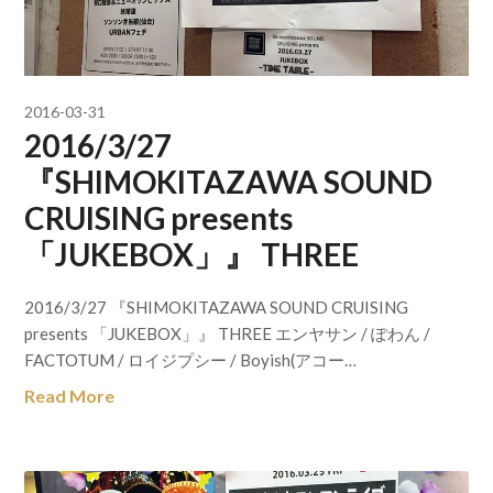
2016-03-31
2016/3/27
『SHIMOKITAZAWA SOUND
CRUISING presents
「JUKEBOX」』 THREE
2016/3/27 『SHIMOKITAZAWA SOUND CRUISING
presents 「JUKEBOX」』 THREE エンヤサン / ぽわん /
FACTOTUM / ロイジプシー / Boyish(アコー…
Read More