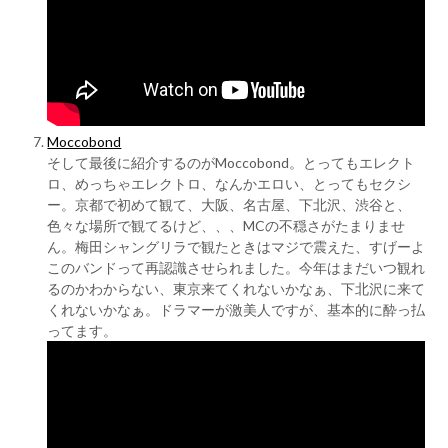
Moccobond
そして最後に紹介するのがMoccobond。とってもエレクト
ロ、めっちゃエレクトロ、なんかエロい、とってもセクシ
ー。京都で初めて観て、大阪、名古屋、下北沢、渋谷と、
色々な場所で観てるけど、、、MCの不穏さがたまりませ
ん。梅田シャングリラで観たときはマジで震えた、すげーよ
このバンドって再認識させられました。今年はまだいつ観れ
るのかわからない、東京来てくれないかなぁ、下北沢に来て
くれないかなぁ。ドラマーが激美人ですが、基本的に酔っ払
ってます。