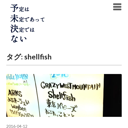
Skip
to
content
タグ:
shellfish
2016-04-12