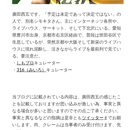
廣田西五です。「予定は未定であって決定ではない」の
人で、別名シモキタさん。主にインターネッツ各所や、
ライブハウス、サーキット、そして下北沢にいる。愛知
県豊川市出身、京都市右京区経由で、普段は世田谷区で
生息しているが、突然京都や大阪そして新栄のライブハ
ウスに現れ泥酔し、泣きながらライブを最前列で見てい
る。要注意だ。
・
しもブロ
キュレーター
・
316（みいろ）
キュレーター
当ブログに記載されている内容は、廣田西五の感じたこ
とを記載しておりますが思い込みが激しい為、事実と異
なる場合が多いと思いますのでその点ご了承ください。
事実と異なるなどの指摘は是非とも
ツイッター
までお願
いします。尚、クレームは当事者のみ受け付けます、先