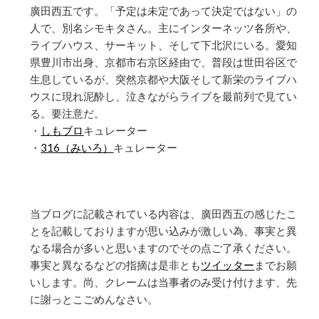
廣田西五です。「予定は未定であって決定ではない」の
人で、別名シモキタさん。主にインターネッツ各所や、
ライブハウス、サーキット、そして下北沢にいる。愛知
県豊川市出身、京都市右京区経由で、普段は世田谷区で
生息しているが、突然京都や大阪そして新栄のライブハ
ウスに現れ泥酔し、泣きながらライブを最前列で見てい
る。要注意だ。
・
しもブロ
キュレーター
・
316（みいろ）
キュレーター
当ブログに記載されている内容は、廣田西五の感じたこ
とを記載しておりますが思い込みが激しい為、事実と異
なる場合が多いと思いますのでその点ご了承ください。
事実と異なるなどの指摘は是非とも
ツイッター
までお願
いします。尚、クレームは当事者のみ受け付けます、先
に謝っとこごめんなさい。