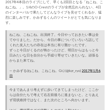
2017年4本目のライブにして、早くも2回目となる「ねこね、こ
ねこね。」。1/6のO-Crestのライブが全然忘れられない、4日
のインターバルで果たしてどんなライブを見せてくれるか、猛
烈に楽しみです。かみずるくんのツイートがとても気になりま
す。
ねこね、こねこね。出演終了。今日やっておきたい事は全
てやりました。だから、今日の事についていろいろ話して
くれた友人たちの存在は本当に有り難かったです。
ずっと今日がくるのが怖かったけど、明日からはもっと今
日みたいな日を自分から手繰り寄せていきたいな。頑張る
からまた来てね。
— かみずる(ねこね、こねこね。Gt.) (@kzr_ryo)
2017年1月6
日
今まであんまり考えずに歩いてきてしまったけど、ここか
らは自分たちで考えて右左前後ろに進まないと。とりあえ
ず現状維持ではなく、また次のところへ向かいます。