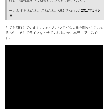
けど、機材重すぎて疲弊したのでもう動けない。。
— かみずる(ねこね、こねこね。Gt.) (@kzr_ryo)
2017年1月6
日
とても期待しています。この4人が今年どんな曲を聞かせてくれ
るのか、そしてライブを見せてくれるのか、本当に楽しみで
す。