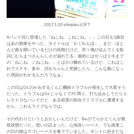
2017.1.10 shinjuku LOFT
4バンド目に登場した「ねこね、こねこね。」。この日も1曲目
はあの新曲をやった、タイトルは「かくれんぼ」。まだ、ほと
んど曲を聞いているだけの段階だけど、所々飛び込んでくる歌
詞にむらまつさんらしさが溢れてる。曲的にはやっぱり今まで
の「ねこね、こねこね。」とはかけ離れているけど、これはこ
れでステキ。多分、詞をちゃんと把握したら、こんな曲になっ
た理由がわかるんだろうなぁ。
この日はGt.のかみずるくんに機材トラブルが発生して大変そう
だった。トラブルはGt.じゃなくてPC周り、打ち込みしてたりエ
レクトロなバンドだと、ある程度の割合でトラブルに遭遇する
から、これもライブならでは。
その代わりというとおかしいんだけど、Ba.のてらかどくんが無
双状態だった。想いの詰まった、心地良いベース、でも殊更こ
の日の彼はスゴいベースを奏でていました。ホントに好きだな