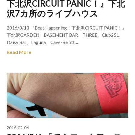
下北沢CIRCUIT PANIC！』下北
沢7カ所のライブハウス
2016/3/13 『Beat Happening！下北沢CIRCUIT PANIC！』
下北沢GARDEN、BASEMENT BAR、THREE、Club251、
Daisy Bar、Laguna、Cave-Be htt…
Read More
2016-02-06