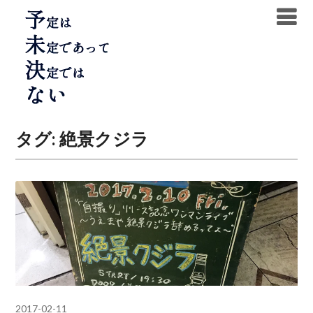
Skip
to
content
タグ:
絶景クジラ
2017-02-11