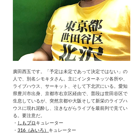
廣田西五です。「予定は未定であって決定ではない」の
人で、別名シモキタさん。主にインターネッツ各所や、
ライブハウス、サーキット、そして下北沢にいる。愛知
県豊川市出身、京都市右京区経由で、普段は世田谷区で
生息しているが、突然京都や大阪そして新栄のライブハ
ウスに現れ泥酔し、泣きながらライブを最前列で見てい
る。要注意だ。
・
しもブロ
キュレーター
・
316（みいろ）
キュレーター