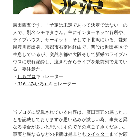
廣田西五です。「予定は未定であって決定ではない」の
人で、別名シモキタさん。主にインターネッツ各所や、
ライブハウス、サーキット、そして下北沢にいる。愛知
県豊川市出身、京都市右京区経由で、普段は世田谷区で
生息しているが、突然京都や大阪そして新栄のライブハ
ウスに現れ泥酔し、泣きながらライブを最前列で見てい
る。要注意だ。
・
しもブロ
キュレーター
・
316（みいろ）
キュレーター
当ブログに記載されている内容は、廣田西五の感じたこ
とを記載しておりますが思い込みが激しい為、事実と異
なる場合が多いと思いますのでその点ご了承ください。
事実と異なるなどの指摘は是非とも
ツイッター
までお願