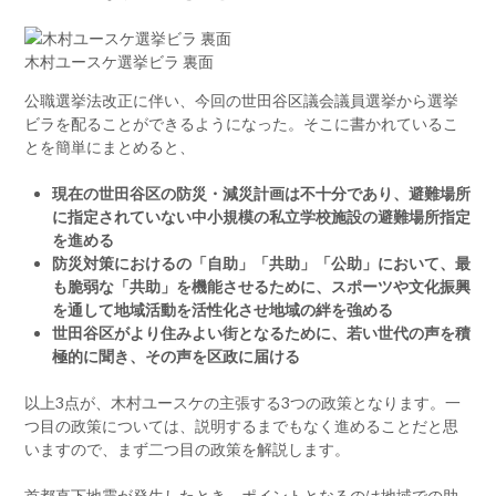
木村ユースケ選挙ビラ 裏面
公職選挙法改正に伴い、今回の世田谷区議会議員選挙から選挙
ビラを配ることができるようになった。そこに書かれているこ
とを簡単にまとめると、
現在の世田谷区の防災・減災計画は不十分であり、避難場所
に指定されていない中小規模の私立学校施設の避難場所指定
を進める
防災対策におけるの「自助」「共助」「公助」において、最
も脆弱な「共助」を機能させるために、スポーツや文化振興
を通して地域活動を活性化させ地域の絆を強める
世田谷区がより住みよい街となるために、若い世代の声を積
極的に聞き、その声を区政に届ける
以上3点が、木村ユースケの主張する3つの政策となります。一
つ目の政策については、説明するまでもなく進めることだと思
いますので、まず二つ目の政策を解説します。
首都直下地震が発生したとき、ポイントとなるのは地域での助