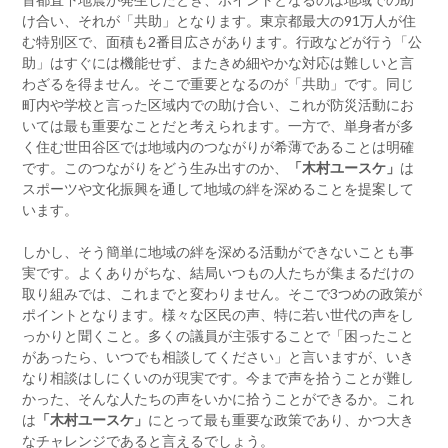
け合い、それが「共助」となります。東京都最大の91万人が住
む特別区で、面積も2番目広さがあります。行政などが行う「公
助」はすぐには機能せず、またきめ細やかな対応は難しいと言
わざるを得ません。そこで重要となるのが「共助」です。同じ
町内や学校と言った区域内での助け合い、これが防災活動にお
いては最も重要なことだと考えられます。一方で、単身者が多
く住む世田谷区では地域内のつながりが希薄であることは明確
です。このつながりをどう生み出すのか、
「木村ユースケ」
は
スポーツや文化振興を通して地域の絆を深めることを提案して
います。
しかし、そう簡単に地域の絆を深める活動ができないことも事
実です。よくありがちな、結局いつもの人たちが集まるだけの
取り組みでは、これまでと変わりません。そこで3つめの政策が
ポイントとなります。様々な区民の声、特に若い世代の声をし
っかりと聞くこと。多くの議員が主張することで「困ったこと
があったら、いつでも相談してください」と言いますが、いき
なり相談はしにくいのが現実です。今まで声を拾うことが難し
かった、そんな人たちの声をいかに拾うことができるか。これ
は
「木村ユースケ」
にとって最も重要な政策であり、かつ大き
なチャレンジであると言えるでしょう。