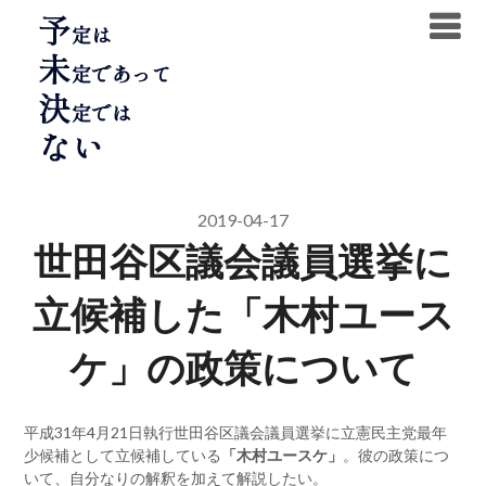
Skip
to
content
2019-04-17
世田谷区議会議員選挙に
立候補した「木村ユース
ケ」の政策について
平成31年4月21日執行世田谷区議会議員選挙に立憲民主党最年
少候補として立候補している
「木村ユースケ」
。彼の政策につ
いて、自分なりの解釈を加えて解説したい。