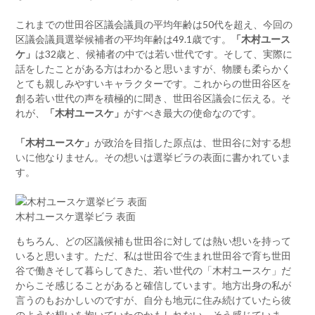
これまでの世田谷区議会議員の平均年齢は50代を超え、今回の
区議会議員選挙候補者の平均年齢は49.1歳です。
「木村ユース
ケ」
は32歳と、候補者の中では若い世代です。そして、実際に
話をしたことがある方はわかると思いますが、物腰も柔らかく
とても親しみやすいキャラクターです。これからの世田谷区を
創る若い世代の声を積極的に聞き、世田谷区議会に伝える。そ
れが、
「木村ユースケ」
がすべき最大の使命なのです。
「木村ユースケ」
が政治を目指した原点は、世田谷に対する想
いに他なりません。その想いは選挙ビラの表面に書かれていま
す。
木村ユースケ選挙ビラ 表面
もちろん、どの区議候補も世田谷に対しては熱い想いを持って
いると思います。ただ、私は世田谷で生まれ世田谷で育ち世田
谷で働きそして暮らしてきた、若い世代の「木村ユースケ」だ
からこそ感じることがあると確信しています。地方出身の私が
言うのもおかしいのですが、自分も地元に住み続けていたら彼
のような想いを抱いていたのかもしれない、そう感じていま