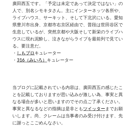
廣田西五です。「予定は未定であって決定ではない」の
人で、別名シモキタさん。主にインターネッツ各所や、
ライブハウス、サーキット、そして下北沢にいる。愛知
県豊川市出身、京都市右京区経由で、普段は世田谷区で
生息しているが、突然京都や大阪そして新栄のライブハ
ウスに現れ泥酔し、泣きながらライブを最前列で見てい
る。要注意だ。
・
しもブロ
キュレーター
・
316（みいろ）
キュレーター
当ブログに記載されている内容は、廣田西五の感じたこ
とを記載しておりますが思い込みが激しい為、事実と異
なる場合が多いと思いますのでその点ご了承ください。
事実と異なるなどの指摘は是非とも
ツイッター
までお願
いします。尚、クレームは当事者のみ受け付けます、先
に謝っとこごめんなさい。