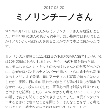
2017-03-20
ミノリンチーノさん
2017年3月17日、ぽわんからミノリンチーノさんが脱退しまし
た。昨年10月の加入発表から約半年、短い期間ではありました
がミノリンがいるぽわんを見ることができて本当に良かったで
す。
ミノリンのお披露目は11月22日の下北沢GARAGEでしたが、私
は10月30日にお会いしました。そう、
あの対談
を録った日、
元々モエちゃんとカトキットのあっけちゃんとの対談だったの
に、なぜか両バンドの全メンバーが揃い、さらに途中から新加
入のミノリンまで登場。既にアーティスト写真で知ってはいま
したが、実際に目の前に現れたのはとても強い眼差しが印象的
なかわいらしい女のコでした。正直あの日は対談を録りつつも
どのような記事にしたらいいのかばかり考えていて、ミノリン
の話しはあまり聞くことができませんでした。今度インタビュ
ーするときには色々なことを聞こう、そんなことをずっと考え
ていました、残念ながらそれはかないませんでしたが、、、。