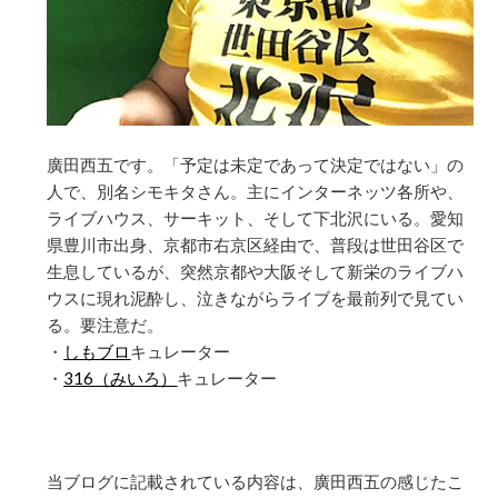
廣田西五です。「予定は未定であって決定ではない」の
人で、別名シモキタさん。主にインターネッツ各所や、
ライブハウス、サーキット、そして下北沢にいる。愛知
県豊川市出身、京都市右京区経由で、普段は世田谷区で
生息しているが、突然京都や大阪そして新栄のライブハ
ウスに現れ泥酔し、泣きながらライブを最前列で見てい
る。要注意だ。
・
しもブロ
キュレーター
・
316（みいろ）
キュレーター
当ブログに記載されている内容は、廣田西五の感じたこ