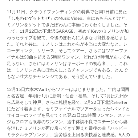
11月11日、クラウドファンディングの特典で公開1日前に見た
「
しあわせゲットだぜ
」のMusic Video。曲はもちろんだけど、
ミノリンをゲットできたぽわんに本当にわくわくしました。そ
して、11月22日の下北沢GARAGE、初めてKeyのミノリンが加
わったライブを観て、今後のぽわんに大きな可能性を感じまし
た。それと共に、ミノリンはこれからが本当に大変だなと。レ
コーディング、リリース、そしてツアー、さらにはツアーファ
イナルは50曲を超える5時間ワンマン、どれだけ時間があっても
足らない。さらにはミノリンはキーボードの初心者、、、これ
は、ミノリンと共にぽわんによるチャレンジでもある、とんで
もない壮大なチャレンジである、そう捉えていました。
12月15日六本木Varitからツアーははじまりました。年内は関西
と名古屋、年明け1月に新潟・仙台・福島、そして2月は九州か
ら広島そして神戸、さらに札幌を経て、2月22日下北沢Shelter
にたどり着きます、セミファイナルでツアーを回った4バンドと
サイコーのライブを見せてくれ翌23日は5時間ワンマン。ステー
ジもフロアも限界のワンマン、途中体調不良でステージから姿
を消したミノリンが再び戻ってきて迎えた最後の曲「ハッピー
ミラクルラブソング」、疲労感を上回る爽快感と達成感。5人の