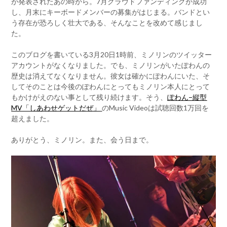
が発表されたあの時から。7月クラウドファンディングが成功
し、月末にキーボードメンバーの募集がはじまる。バンドとい
う存在が恐ろしく壮大である、そんなことを改めて感じまし
た。
このブログを書いている3月20日1時前、ミノリンのツイッター
アカウントがなくなりました。でも、ミノリンがいたぽわんの
歴史は消えてなくなりません。彼女は確かにぽわんにいた、そ
してそのことは今後のぽわんにとってもミノリン本人にとって
もかけがえのない事として残り続けます。そう、
ぽわん−縦型
MV「しあわせゲットだぜ」
のMusic Videoは試聴回数1万回を
超えました。
ありがとう、ミノリン。また、会う日まで。