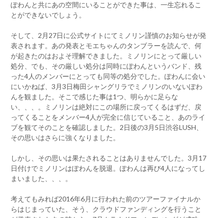
ぽわんと共にあの空間にいることができた事は、一生忘れるこ
とができないでしょう。
そして、2月27日に公式サイトにてミノリン謹慎のお知らせが発
表されます。あの発表とモエちゃんのタンブラーを読んで、何
が起きたのはおよそ理解できました。ミノリンにとって厳しい
処分、でも、その厳しい処分は同時にぽわんというバンド、残
った4人のメンバーにとっても同等の処分でした。ぽわんに会い
にいかねば、3月3日梅田シャングリラでミノリンのいないぽわ
んを観ました。そこで感じた事は1つ、明らかに足らな
い、、、。ミノリンは絶対にこの場所に戻ってくるはずだ、戻
ってくることをメンバー4人が完全に信じていること、あのライ
ブを観てそのことを確認しました。2日後の3月5日渋谷LUSH、
その思いはさらに強くなりました。
しかし、その思いは果たされることはありませんでした。3月17
日付けでミノリンはぽわんを脱退。ぽわんは再び4人になってし
まいました、、、。
考えてもみれば2016年6月に行われた前のツアーファイナルか
らはじまっていた、そう、クラウドファンディングを行うこと