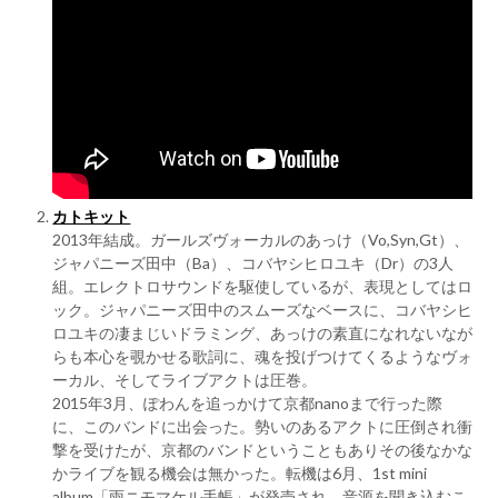
カトキット
2013年結成。ガールズヴォーカルのあっけ（Vo,Syn,Gt）、
ジャパニーズ田中（Ba）、コバヤシヒロユキ（Dr）の3人
組。エレクトロサウンドを駆使しているが、表現としてはロ
ック。ジャパニーズ田中のスムーズなベースに、コバヤシヒ
ロユキの凄まじいドラミング、あっけの素直になれないなが
らも本心を覗かせる歌詞に、魂を投げつけてくるようなヴォ
ーカル、そしてライブアクトは圧巻。
2015年3月、ぽわんを追っかけて京都nanoまで行った際
に、このバンドに出会った。勢いのあるアクトに圧倒され衝
撃を受けたが、京都のバンドということもありその後なかな
かライブを観る機会は無かった。転機は6月、1st mini
album「雨ニモマケル手帳」が発売され、音源を聞き込むこ