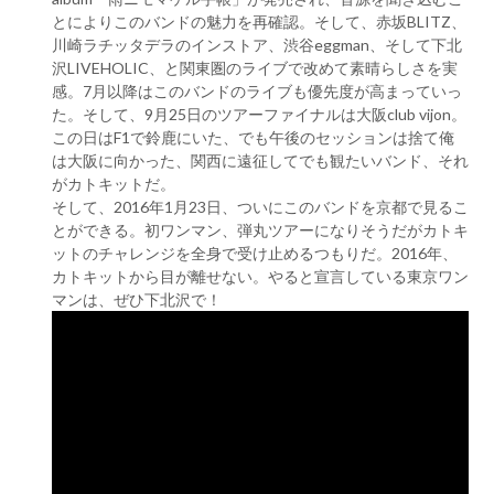
とによりこのバンドの魅力を再確認。そして、赤坂BLITZ、
川崎ラチッタデラのインストア、渋谷eggman、そして下北
沢LIVEHOLIC、と関東圏のライブで改めて素晴らしさを実
感。7月以降はこのバンドのライブも優先度が高まっていっ
た。そして、9月25日のツアーファイナルは大阪club vijon。
この日はF1で鈴鹿にいた、でも午後のセッションは捨て俺
は大阪に向かった、関西に遠征してでも観たいバンド、それ
がカトキットだ。
そして、2016年1月23日、ついにこのバンドを京都で見るこ
とができる。初ワンマン、弾丸ツアーになりそうだがカトキ
ットのチャレンジを全身で受け止めるつもりだ。2016年、
カトキットから目が離せない。やると宣言している東京ワン
マンは、ぜひ下北沢で！