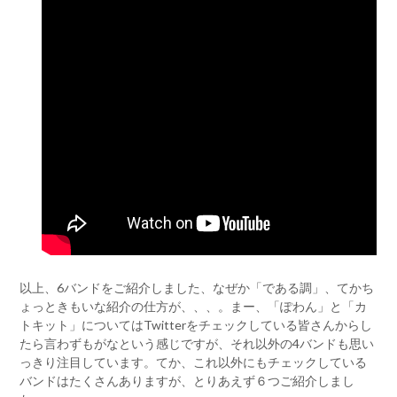
以上、6バンドをご紹介しました、なぜか「である調」、てかち
ょっときもいな紹介の仕方が、、、。まー、「ぽわん」と「カ
トキット」についてはTwitterをチェックしている皆さんからし
たら言わずもがなという感じですが、それ以外の4バンドも思い
っきり注目しています。てか、これ以外にもチェックしている
バンドはたくさんありますが、とりあえず６つご紹介しまし