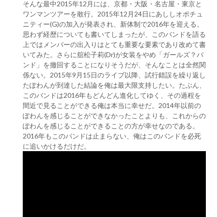
そんな最中2015年12月には、京都・大阪・名古屋・東京と
ワンマンツアーを敢行。2015年12月24日にあししオポチュ
ニティー(G)の加入が発表され、新体制で2016年を迎える。
思わず経歴についても書いてしまったが、このバンドを語る
上ではメンバーの出入りはとても重要な要素であり改めて書
いてみた。さらに舘松子莉(Dr)が女装をやめ「ガールズ？バ
ンド」を撤回することになりそうだが、そんなことは全然関
係ない。2015年9月15日のライブ以降、試行錯誤を繰り返し
たぽわんが到達した結論を俺は最大限支持したい。たぶん、
このバンドは2016年もどんどん進化してゆく、その過程を
間近で見ることができる俺は本当に幸せだ。2014年以前の
ぽわんを感じることができなかったことよりも、これからの
ぽわんを感じることができることの方が幸せなのである。
2016年もこのバンドは止まらない、俺はこのバンドを必死
に追いかけるだけだ。