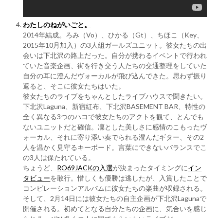
わたしのねがいごと。
2014年結成。ろみ（Vo）、ひかる（Gt）、ちほこ（Key、
2015年10月加入）の3人組ガールズユニット。彼女たちの出
会いは下北沢の路上だった。自分が携わるイベントで行われ
ていた音楽企画、街を行き交う人たちの交通整理をしていた
自分の耳に澄んだヴォーカルが飛び込んできた。思わず振り
返ると、そこに彼女たちはいた。
彼女たちのライブをちゃんとしたライブハウスで聞きたい。
下北沢Laguna、新宿紅布、下北沢BASEMENT BAR、特性の
全く異なる3つのハコで彼女たちのアクトを観て、とんでも
ないユニットだと確信。凜とした美しさに感情のこもったヴ
ォーカル、それに寄り添い奏でられる澄んだギター、その2
人を温かく見守るキーボード。言葉にできないバランスでこ
の3人は保たれている。
ちょうど、
RO69JACKの入選
が決まったタイミングに
イン
タビュー
を敢行。惜しくも優勝は逃したが、入賞したことで
コンピレーションアルバムに彼女たちの楽曲が収録される。
そして、2月14日には彼女たちの自主企画が下北沢Lagunaで
開催される。初めてとなる自分たちの企画に、気合いを感じ