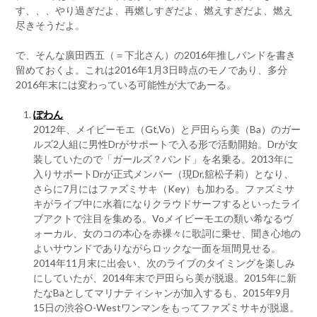
す、、、やり過ぎだよ、再燃しすぎだよ、燃えすぎだよ、燃え
尽きそうだよ。
で、そんな廣田西五（＝下北さん）の2016年推しバンドを書き
留めておくよ。これは2016年1月3日時点のモノであり、多分
2016年末には変わっている可能性が大であーる。
ぽわん
2012年、メイビーモエ（Gt,Vo）と戸田らら美（Ba）のガー
ルズ2人組に男性Drがサポートで入る形で活動開始。Drが女
装していたので「ガールズ？バンド」を名乗る。2013年に
入りサポートDrが正式メンバー（現Dr,舘松子莉）となり、
さらに7月にはファズミサキ（Key）も加わる。ファズミサ
キがライブ中に水着になりクラウドサーフするといったライ
ブアクトで注目を集める。Voメイビーモエの類い希なるヴ
ォーカル、女のコの本心を赤裸々に歌詞に乗せ、聞き心地の
よいサウンドでありながらロックな一面を垣間見せる。
2014年11月末に出会い、次のライブのタイミングを楽しみ
にしていたが、2014年末で戸田らら美が脱退。2015年に新
たなBaとしてマリナティシャンが加入するも、2015年9月
15日の渋谷O-Westワンマンをもってファズミサキが脱退。