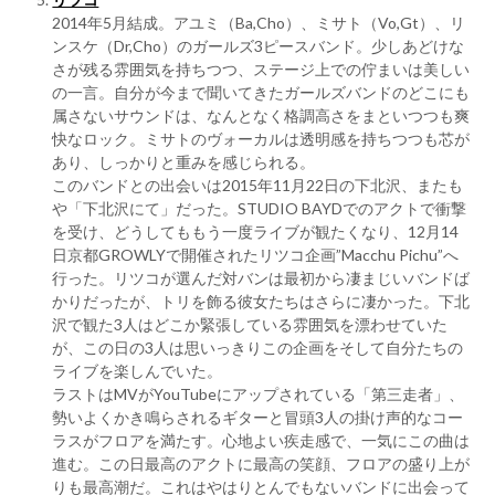
2014年5月結成。アユミ（Ba,Cho）、ミサト（Vo,Gt）、リ
ンスケ（Dr,Cho）のガールズ3ピースバンド。少しあどけな
さが残る雰囲気を持ちつつ、ステージ上での佇まいは美しい
の一言。自分が今まで聞いてきたガールズバンドのどこにも
属さないサウンドは、なんとなく格調高さをまといつつも爽
快なロック。ミサトのヴォーカルは透明感を持ちつつも芯が
あり、しっかりと重みを感じられる。
このバンドとの出会いは2015年11月22日の下北沢、またも
や「下北沢にて」だった。STUDIO BAYDでのアクトで衝撃
を受け、どうしてももう一度ライブが観たくなり、12月14
日京都GROWLYで開催されたリツコ企画”Macchu Pichu”へ
行った。リツコが選んだ対バンは最初から凄まじいバンドば
かりだったが、トリを飾る彼女たちはさらに凄かった。下北
沢で観た3人はどこか緊張している雰囲気を漂わせていた
が、この日の3人は思いっきりこの企画をそして自分たちの
ライブを楽しんでいた。
ラストはMVがYouTubeにアップされている「第三走者」、
勢いよくかき鳴らされるギターと冒頭3人の掛け声的なコー
ラスがフロアを満たす。心地よい疾走感で、一気にこの曲は
進む。この日最高のアクトに最高の笑顔、フロアの盛り上が
りも最高潮だ。これはやはりとんでもないバンドに出会って