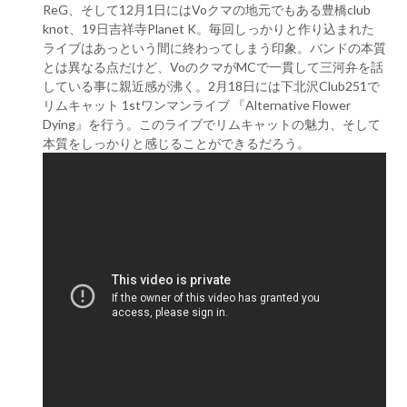
ReG、そして12月1日にはVoクマの地元でもある豊橋club
knot、19日吉祥寺Planet K。毎回しっかりと作り込まれた
ライブはあっという間に終わってしまう印象。バンドの本質
とは異なる点だけど、VoのクマがMCで一貫して三河弁を話
している事に親近感が沸く。2月18日には下北沢Club251で
リムキャット 1stワンマンライブ 『Alternative Flower
Dying』を行う。このライブでリムキャットの魅力、そして
本質をしっかりと感じることができるだろう。