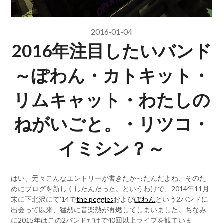
2016-01-04
2016年注目したいバンド
～ぽわん・カトキット・
リムキャット・わたしの
ねがいごと。・リツコ・
イミシン？～
はい、元々こんなエントリーが書きたかったんだよね、そのた
めにブログを新しくしたんだった。というわけで、2014年11月
末に下北沢にて’14で
the peggies
および
ぽわん
という2バンドに
出会って以来、猛烈に音楽熱が再燃してしまいました。ちなみ
に2015年はこの2バンドだけで40回以上ライブを観ていま