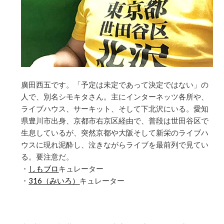
廣田西五です。「予定は未定であって決定ではない」の
人で、別名シモキタさん。主にインターネッツ各所や、
ライブハウス、サーキット、そして下北沢にいる。愛知
県豊川市出身、京都市右京区経由で、普段は世田谷区で
生息しているが、突然京都や大阪そして新栄のライブハ
ウスに現れ泥酔し、泣きながらライブを最前列で見てい
る。要注意だ。
・
しもブロ
キュレーター
・
316（みいろ）
キュレーター