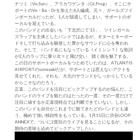
ナツミ（Vo,Syn）、アラカワゲンタ（Gt,Prog）、そこにサ
ポートのVo・Ba・Drを加えた6人編成。元々、ガールズツイ
ンボーカルだったが、1人が脱退してしまい、サポートのボ
ーカルを迎えている。
このバンドとの出会いも「下北沢にて’15」、ツインガール
ズラップを主体としたバンドではあるが、ギターとキーボー
ドそして打ち込みを駆使した豊かなサウンドに心を奪われ
た。そして、バンド名にもなっている《イミシン？》な歌詞
が2人のラップに乗り次々と飛び交い、聴く側を魅了する。
この日のサポートボーカルをつとめていたのは、ATLANTIS
AIRPORTのsonezakiだが、サポートとは思えないアクトを
見せてくれた。それも、大元のサウンドがしっかりしている
からこそなのだろう。
正直、このバンドを注目にピックアップするのか悩んだ。こ
のバンドのライブを観たのはたったの一度、その一度だけで
注目に値するか正直現時点では判断できていない。しかし、
このバンドも自分がこれまでに観てきたどのバンドとも違
う、極めて強い独自性をもっている。1月15日に渋谷LOOP
ANNEXで、ついに2度目のライブを見ることになるが、その
期待の意味も込めてピックアップしたい。