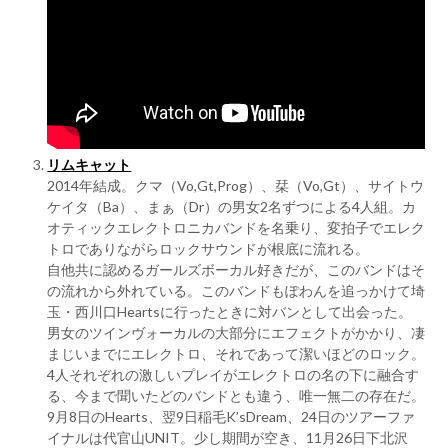
リムキャット
2014年結成。クマ（Vo,Gt,Prog）、栞（Vo,Gt）、サイトウ
ケイタ（Ba）、まぁ（Dr）の男女2名ずつによる4人組。カ
オティックエレクトロニカバンドを名乗り、変拍子でエレク
トロでありながらロックサウンドが根底に流れる。
自他共に認めるガールズボーカル好きだが、このバンドはそ
の流れから外れている。このバンドもぽわんを追っかけて埼
玉・西川口Heartsに行ったときに対バンとして出会った。
男女のツインヴォーカルの大部分にエフェクトがかかり、凄
まじいまでにエレクトロ、それであって潔いほどのロック。
4人それぞれの激しいプレイがエレクトロの名の下に融合す
る、今まで聞いたどのバンドとも違う、唯一無二の存在だ。
9月8日のHearts、翌9日稲毛K’sDream、24日のツアーファ
イナルは代官山UNIT。少し期間が空き、11月26日下北沢