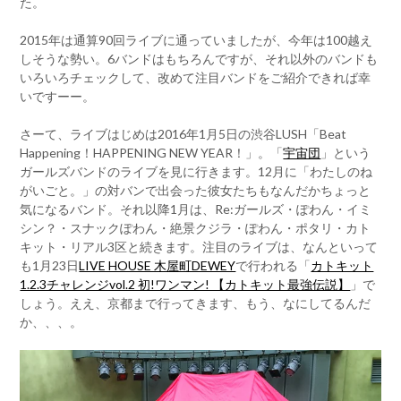
た。
2015年は通算90回ライブに通っていましたが、今年は100越え
しそうな勢い。6バンドはもちろんですが、それ以外のバンドも
いろいろチェックして、改めて注目バンドをご紹介できれば幸
いですーー。
さーて、ライブはじめは2016年1月5日の渋谷LUSH「Beat
Happening！HAPPENING NEW YEAR！」。「
宇宙団
」という
ガールズバンドのライブを見に行きます。12月に「わたしのね
がいごと。」の対バンで出会った彼女たちもなんだかちょっと
気になるバンド。それ以降1月は、Re:ガールズ・ぽわん・イミ
シン？・スナックぽわん・絶景クジラ・ぽわん・ポタリ・カト
キット・リアル3区と続きます。注目のライブは、なんといって
も1月23日
LIVE HOUSE 木屋町DEWEY
で行われる「
カトキット
1.2.3チャレンジvol.2 初!ワンマン! 【カトキット最強伝説】
」で
しょう。ええ、京都まで行ってきます、もう、なにしてるんだ
か、、、。