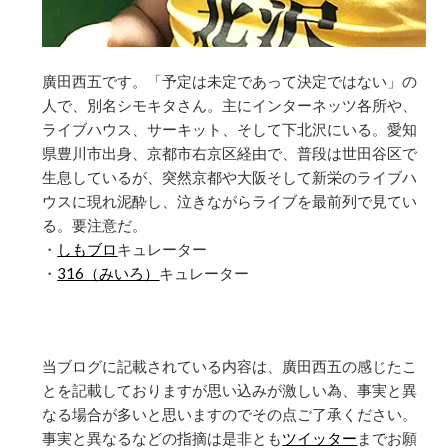
廣田西五です。「予定は未定であって決定ではない」の
人で、別名シモキタさん。主にインターネッツ各所や、
ライブハウス、サーキット、そして下北沢にいる。愛知
県豊川市出身、京都市右京区経由で、普段は世田谷区で
生息しているが、突然京都や大阪そして新栄のライブハ
ウスに現れ泥酔し、泣きながらライブを最前列で見てい
る。要注意だ。
・
しもブロ
キュレーター
・
316（みいろ）
キュレーター
当ブログに記載されている内容は、廣田西五の感じたこ
とを記載しておりますが思い込みが激しい為、事実と異
なる場合が多いと思いますのでその点ご了承ください。
事実と異なるなどの指摘は是非とも
ツイッター
までお願