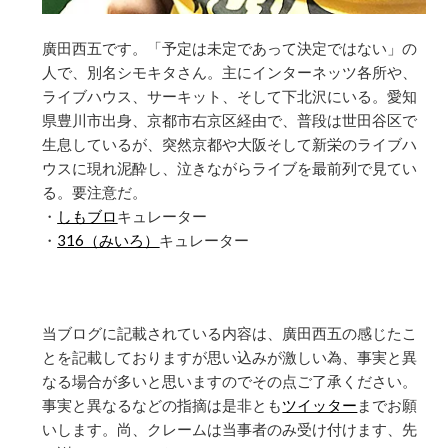
廣田西五です。「予定は未定であって決定ではない」の
人で、別名シモキタさん。主にインターネッツ各所や、
ライブハウス、サーキット、そして下北沢にいる。愛知
県豊川市出身、京都市右京区経由で、普段は世田谷区で
生息しているが、突然京都や大阪そして新栄のライブハ
ウスに現れ泥酔し、泣きながらライブを最前列で見てい
る。要注意だ。
・
しもブロ
キュレーター
・
316（みいろ）
キュレーター
当ブログに記載されている内容は、廣田西五の感じたこ
とを記載しておりますが思い込みが激しい為、事実と異
なる場合が多いと思いますのでその点ご了承ください。
事実と異なるなどの指摘は是非とも
ツイッター
までお願
いします。尚、クレームは当事者のみ受け付けます、先