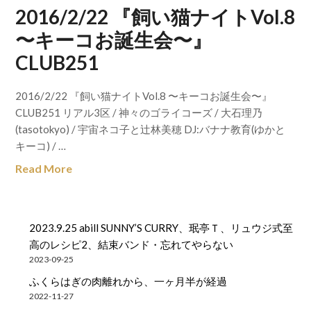
2016/2/22 『飼い猫ナイトVol.8
〜キーコお誕生会〜』
CLUB251
2016/2/22 『飼い猫ナイトVol.8 〜キーコお誕生会〜』
CLUB251 リアル3区 / 神々のゴライコーズ / 大石理乃
(tasotokyo) / 宇宙ネコ子と辻林美穂 DJ:バナナ教育(ゆかと
キーコ) / …
Read More
2023.9.25 abill SUNNY’S CURRY、珉亭Ｔ、リュウジ式至
高のレシピ2、結束バンド・忘れてやらない
2023-09-25
ふくらはぎの肉離れから、一ヶ月半が経過
2022-11-27