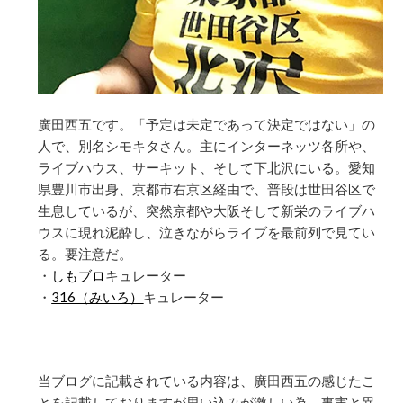
廣田西五です。「予定は未定であって決定ではない」の
人で、別名シモキタさん。主にインターネッツ各所や、
ライブハウス、サーキット、そして下北沢にいる。愛知
県豊川市出身、京都市右京区経由で、普段は世田谷区で
生息しているが、突然京都や大阪そして新栄のライブハ
ウスに現れ泥酔し、泣きながらライブを最前列で見てい
る。要注意だ。
・
しもブロ
キュレーター
・
316（みいろ）
キュレーター
当ブログに記載されている内容は、廣田西五の感じたこ
とを記載しておりますが思い込みが激しい為、事実と異