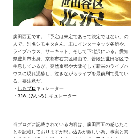
廣田西五です。「予定は未定であって決定ではない」の
人で、別名シモキタさん。主にインターネッツ各所や、
ライブハウス、サーキット、そして下北沢にいる。愛知
県豊川市出身、京都市右京区経由で、普段は世田谷区で
生息しているが、突然京都や大阪そして新栄のライブハ
ウスに現れ泥酔し、泣きながらライブを最前列で見てい
る。要注意だ。
・
しもブロ
キュレーター
・
316（みいろ）
キュレーター
当ブログに記載されている内容は、廣田西五の感じたこ
とを記載しておりますが思い込みが激しい為、事実と異