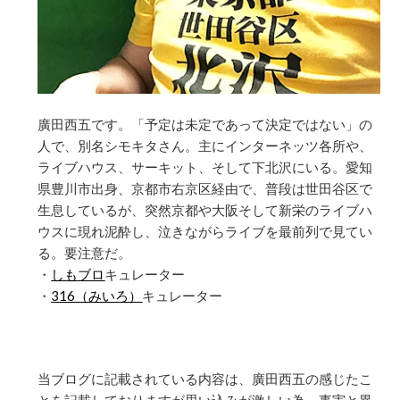
廣田西五です。「予定は未定であって決定ではない」の
人で、別名シモキタさん。主にインターネッツ各所や、
ライブハウス、サーキット、そして下北沢にいる。愛知
県豊川市出身、京都市右京区経由で、普段は世田谷区で
生息しているが、突然京都や大阪そして新栄のライブハ
ウスに現れ泥酔し、泣きながらライブを最前列で見てい
る。要注意だ。
・
しもブロ
キュレーター
・
316（みいろ）
キュレーター
当ブログに記載されている内容は、廣田西五の感じたこ