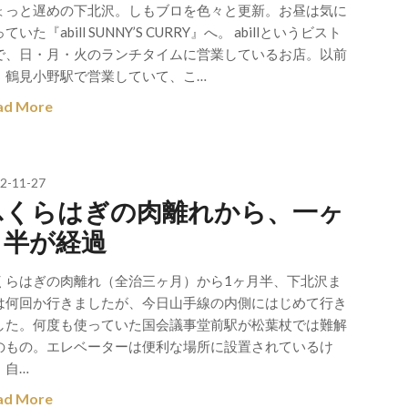
ょっと遅めの下北沢。しもブロを色々と更新。お昼は気に
ていた『abill SUNNY’S CURRY』へ。 abillというビスト
で、日・月・火のランチタイムに営業しているお店。以前
、鶴見小野駅で営業していて、こ…
ad More
2-11-27
ふくらはぎの肉離れから、一ヶ
月半が経過
くらはぎの肉離れ（全治三ヶ月）から1ヶ月半、下北沢ま
は何回か行きましたが、今日山手線の内側にはじめて行き
した。何度も使っていた国会議事堂前駅が松葉杖では難解
のもの。エレベーターは便利な場所に設置されているけ
、自…
ad More