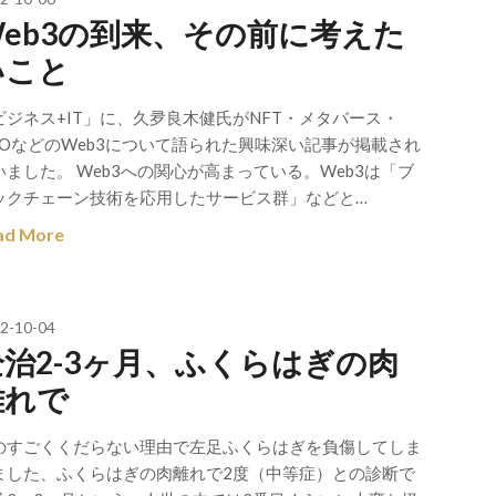
Web3の到来、その前に考えた
いこと
ビジネス+IT」に、久夛良木健氏がNFT・メタバース・
AOなどのWeb3について語られた興味深い記事が掲載され
いました。 Web3への関心が高まっている。Web3は「ブ
ックチェーン技術を応用したサービス群」などと…
ad More
2-10-04
全治2-3ヶ月、ふくらはぎの肉
離れで
のすごくくだらない理由で左足ふくらはぎを負傷してしま
ました、ふくらはぎの肉離れで2度（中等症）との診断で