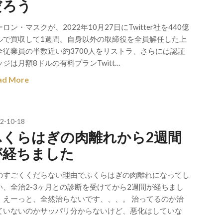
だろう
ロン・マスクが、2022年10月27日にTwitter社を440億
ルで買収して1週間。自身以外の取締役を全員解任した上
全従業員の半数近い約3700人をリストラ、さらには認証
ッジは月額8ドルの有料プランTwitt…
ad More
2-10-18
ふくらはぎの肉離れから2週間
が経ちました
のすごくくだらない理由でふくらはぎの肉離れになってし
い、全治2-3ヶ月との診断を受けてから2週間が経ちまし
。えーっと、全然治らないです、、、。 治ってるのか治
ていないのかサッパリ分からないけど、悪化はしていな
。…