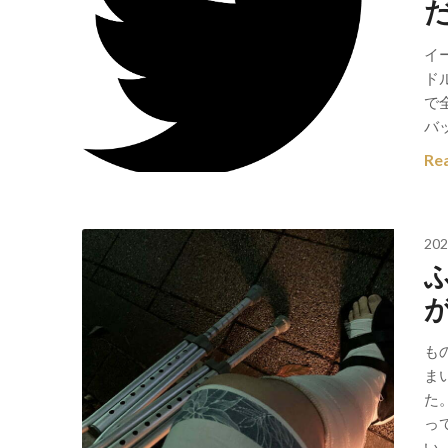
イー
ド
で
バ
Re
202
も
ま
た
っ
い