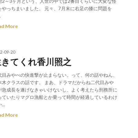
治2～3ヶ月という、人世の中では2番目くらいに大変な怪
をやっちまいました。 元々、7月末に右足の膝に問題を
…
ad More
2-09-20
生きてくれ香川照之
代目みやべの快進撃が止まらない。って、何の話やねん、
本木クラスの話です。 まあ、ドラマだからね二代目みや
が急成長を遂げなきゃいけないし、よく考えたら刑務所に
っていたりマグロ漁船とか乗って時間が経過しているわけ
か…
ad More