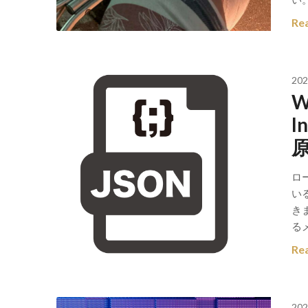
Re
202
W
I
ロ
い
き
るメ
Re
202