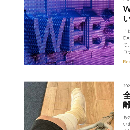
「
D
て
ロ
Re
202
も
い