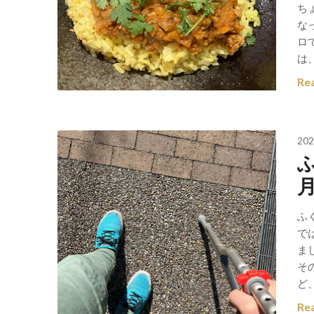
ち
なっ
ロ
は
Re
202
ふ
で
ま
そ
ど
Re