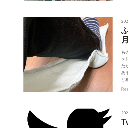
202
も
ヶ
た
あ
と
Re
202
T