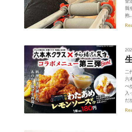
全
我
抱
Re
202
二
六
べ
入
だ
Re