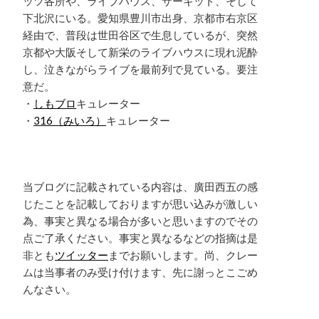
ッツ各所や、ライブハウス、サーキット、そして
下北沢にいる。愛知県豊川市出身、京都市右京区
経由で、普段は世田谷区で生息しているが、突然
京都や大阪そして新栄のライブハウスに現れ泥酔
し、泣きながらライブを最前列で見ている。要注
意だ。
・
しもブロ
キュレーター
・
316（みいろ）
キュレーター
当ブログに記載されている内容は、廣田西五の感
じたことを記載しておりますが思い込みが激しい
為、事実と異なる場合が多いと思いますのでその
点ご了承ください。事実と異なるなどの指摘は是
非とも
ツイッター
までお願いします。尚、クレー
ムは当事者のみ受け付けます、先に謝っとこごめ
んなさい。